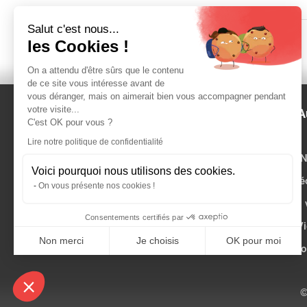
Salut c'est nous...
Page 1 sur 3
1
2
3
»
les Cookies !
On a attendu d'être sûrs que le contenu
de ce site vous intéresse avant de
vous déranger, mais on aimerait bien vous accompagner pendant
votre visite...
Autour des Etats-Unis
A
C'est OK pour vous ?
Lire notre politique de confidentialité
Voyage USA – Formalités
N
Voici pourquoi nous utilisons des cookies.
Météo USA
Vidé
On vous présente nos cookies !
Taux de change
Vidéo 
Consentements certifiés par
Conditions générales de vente
Vi
Non merci
Je choisis
OK pour moi
vidéo
Plateforme de Gestion du Consentement : Personnalisez vos Optio
Axeptio consent
Notre plateforme vous permet d'adapter et de gérer vos paramètres 
©