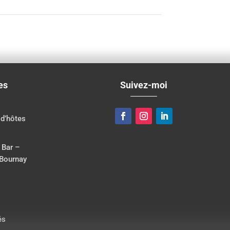
es
Suivez-moi
d’hôtes
 Bar –
 Bournay
ions. Personnalisez vos préférences pour contrôler la manière dont vos
és