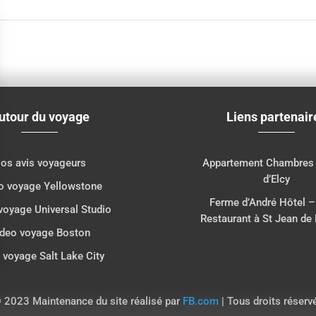
utour du voyage
Liens partenair
os avis voyageurs
Appartement Chambres 
d’Elcy
o voyage Yellowstone
Ferme d’André Hôtel –
voyage Universal Studio
Restaurant à St Jean de
deo voyage Boston
 voyage Salt Lake City
ns
de confidentialité, en garantissant la conformité avec les réglementat
 2023 Maintenance du site réalisé par
FB.com
| Tous droits réserv