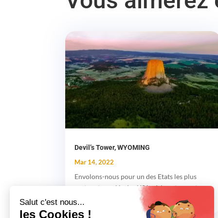
Vous aimerez
Devil’s Tower, WYOMING
Mar 14, 2022
Envolons-nous pour un des Etats les plus
vastes et reculés des USA où la nature est
reine et nous réserve des...
Salut c'est nous...
les Cookies !