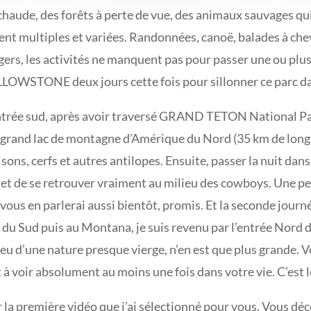
 chaude, des forêts à perte de vue, des animaux sauvages qu
ment multiples et variées. Randonnées, canoë, balades à che
ngers, les activités ne manquent pas pour passer une ou plu
LLOWSTONE deux jours cette fois pour sillonner ce parc da
ntrée sud, après avoir traversé GRAND TETON National Park
 grand lac de montagne d’Amérique du Nord (35 km de long 
isons, cerfs et autres antilopes. Ensuite, passer la nuit da
rmet de se retrouver vraiment au milieu des cowboys. Une pe
ous en parlerai aussi bientôt, promis. Et la seconde journé
u Sud puis au Montana, je suis revenu par l’entrée Nord du
eu d’une nature presque vierge, n’en est que plus grande. V
 à voir absolument au moins une fois dans votre vie. C’est le
la première vidéo que j’ai sélectionné pour vous. Vous déc